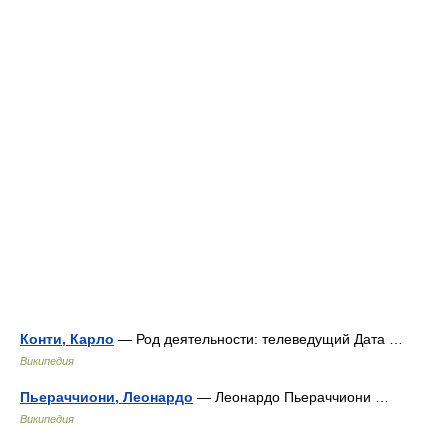
Конти, Карло
— Род деятельности: телеведущий Дата …
Википедия
Пьераччиони, Леонардо
— Леонардо Пьераччиони …
Википедия