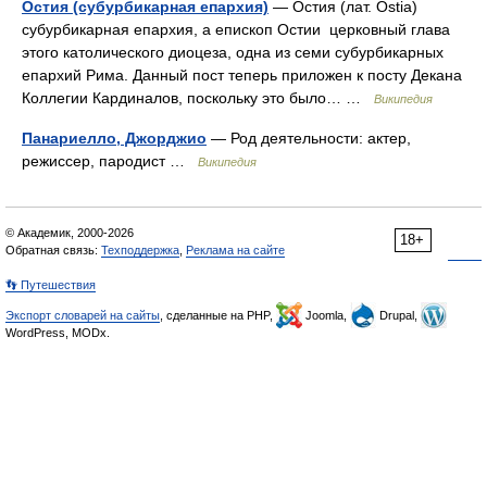
Остия (субурбикарная епархия)
— Остия (лат. Ostia)
субурбикарная епархия, а епископ Остии церковный глава
этого католического диоцеза, одна из семи субурбикарных
епархий Рима. Данный пост теперь приложен к посту Декана
Коллегии Кардиналов, поскольку это было… …
Википедия
Панариелло, Джорджио
— Род деятельности: актер,
режиссер, пародист …
Википедия
© Академик, 2000-2026
18+
Обратная связь:
Техподдержка
,
Реклама на сайте
👣 Путешествия
Экспорт словарей на сайты
, сделанные на PHP,
Joomla,
Drupal,
WordPress, MODx.