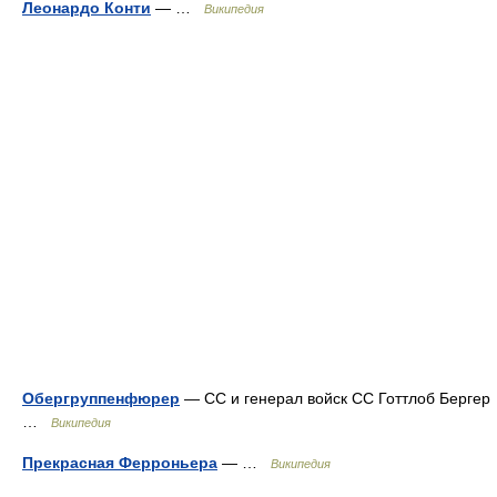
Леонардо Конти
— …
Википедия
Обергруппенфюрер
— СС и генерал войск СС Готтлоб Бергер
…
Википедия
Прекрасная Ферроньера
— …
Википедия