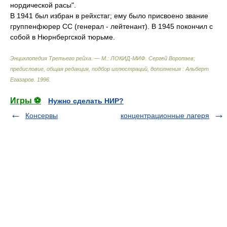
нордической расы".
В 1941 был избран в рейхстаг; ему было присвоено звание
группенфюрер СС (генерал - лейтенант). В 1945 покончил с
собой в Нюрнбергской тюрьме.
Энциклопедия Третьего рейха. — М.: ЛОКИД-МИФ
.
Сергей Воропаев;
предисловие, общая редакция, подбор иллюстраций, дополнения : Альберт
Егазаров
.
1996
.
Игры ⚽
Нужно сделать НИР?
Консервы
концентрационные лагеря